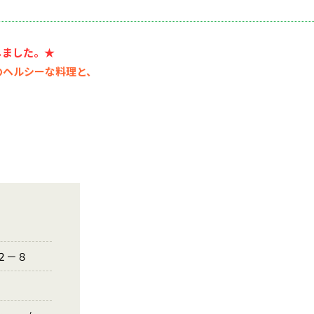
しました。★
のヘルシーな料理と、
２－８