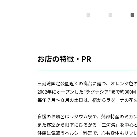
お店の特徴・PR
三河湾国定公園近くの高台に建つ、オレンジ色
2002年にオープンした"ラグナシア"まで約300
毎年７月～８月の土日は、宿からラグーナの花
自慢のお風呂はラジウム泉で、蒲郡特産のミカ
また客室から眼下にひろがる「三河湾」を中心
健康に気遣うヘルシー料理で、心も身体もリフ