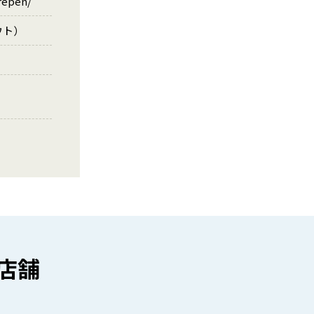
repen/
アウト）
店舗