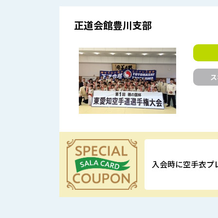
正道会館豊川支部
ス
入会時に空手衣プ
優待特典