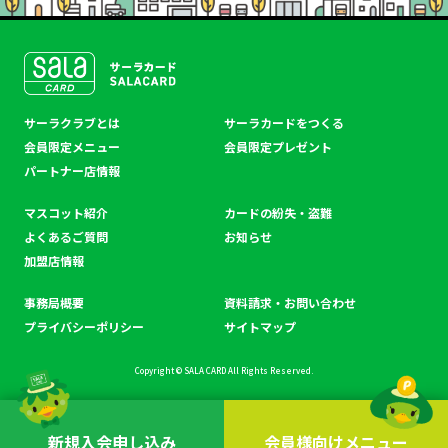
SALACLUB／サーラクラ
サーラクラブとは
サーラカードをつくる
ブ
会員限定メニュー
会員限定プレゼント
パートナー店情報
マスコット紹介
カードの紛失・盗難
よくあるご質問
お知らせ
加盟店情報
事務局概要
資料請求・お問い合わせ
プライバシーポリシー
サイトマップ
Copyright © SALA CARD All Rights Reserved.
新規入会申し込み
会員様向けメニュー