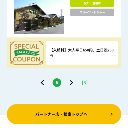
愛知・豊橋市
スポーツ・レジャー
【入館料】大人平日650円、土日祝750
円
優待特典
[6]
5
前
次
へ
へ
パートナー店・検索トップへ