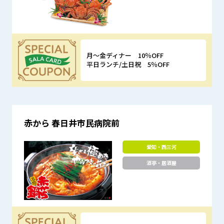
月～金ディナー 10％OFF
平日ランチ/土日祝 5％OFF
優待特典
赤から 春日井市民病院前
愛知・西三河
酒亭・居酒屋