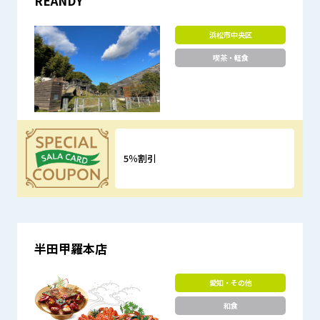
REANDY
浜松市中央区
喫茶・軽食
5％割引
優待特典
半田甲羅本店
愛知・その他
和食