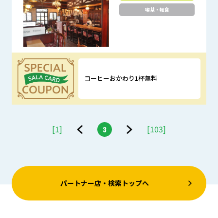
喫茶・軽食
コーヒーおかわり1杯無料
優待特典
[1]
[103]
3
前
次
へ
へ
パートナー店・検索トップへ