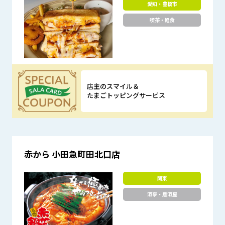
愛知・豊橋市
喫茶・軽食
店主のスマイル＆
たまごトッピングサービス
優待特典
赤から 小田急町田北口店
関東
酒亭・居酒屋