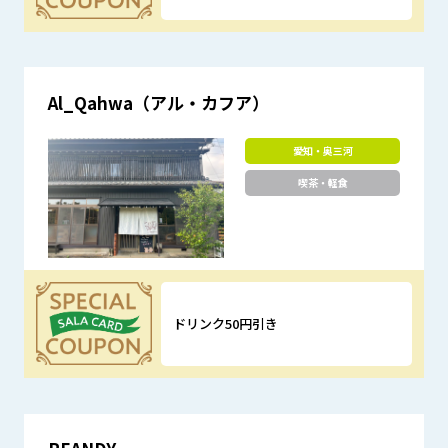
優待特典
Al_Qahwa（アル・カフア）
愛知・奥三河
喫茶・軽食
ドリンク50円引き
優待特典