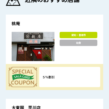
桃庵
愛知・豊橋市
和食
５％割引
優待特典
大東園 平川店