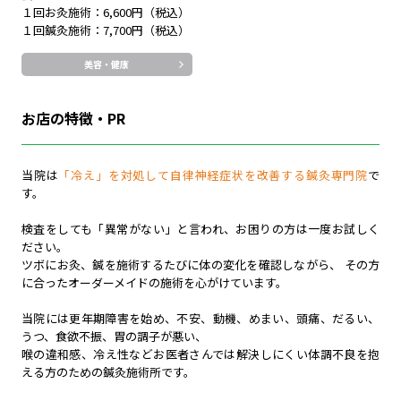
１回お灸施術：6,600円（税込）
１回鍼灸施術：7,700円（税込）
美容・健康
お店の特徴・PR
当院は
「冷え」を対処して自律神経症状を改善する鍼灸専門院
で
す。
検査をしても「異常がない」と言われ、お困りの方は一度お試しく
ださい。
ツボにお灸、鍼を施術するたびに体の変化を確認しながら、 その方
に合ったオーダーメイドの施術を心がけています。
当院には更年期障害を始め、不安、動機、めまい、頭痛、だるい、
うつ、食欲不振、胃の調子が悪い、
喉の違和感、冷え性などお医者さんでは解決しにくい体調不良を抱
える方のための鍼灸施術所です。