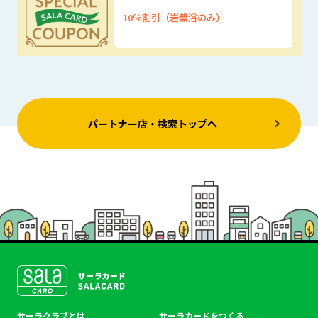
10％割引（岩盤浴のみ）
優待特典
パートナー店・検索トップへ
SALACLUB／サーラクラ
サーラクラブとは
サーラカードをつくる
ブ