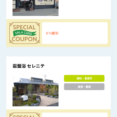
５％割引
優待特典
岩盤浴 セレニテ
愛知・豊橋市
美容・健康