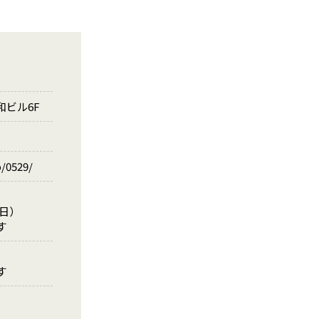
和ビル6F
p/0529/
祝日）
す
す