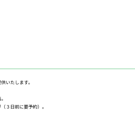
提供いたします。
店。
評（３日前に要予約）。