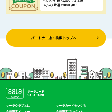
<大人>片道 \1,800⇒\1,620
<小人>片道 \900⇒\810
優待特典
パートナー店・検索トップへ
SALACLUB／サーラクラ
サーラクラブとは
サーラカードをつくる
ブ
会員限定メニュー
会員限定プレゼント