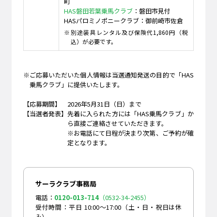
町
HAS磐田若葉乗馬クラブ
：磐田市見付
HASパロミノポニークラブ：御前崎市佐倉
別途装具レンタル及び保険代1,860円（税
込）が必要です。
※
ご応募いただいた個人情報は当選通知発送の目的で「HAS
乗馬クラブ」に提供いたします。
【応募期間】
2026年5月31日（日）まで
【当選者発表】
先着に入られた方には「HAS乗馬クラブ」か
ら直接ご連絡させていただきます。
※お電話にて日程が決まり次第、ご予約が確
定となります。
サーラクラブ事務局
電話：
0120-013-714
（0532-34-2455）
受付時間：平日 10:00〜17:00（土・日・祝日は休
み）